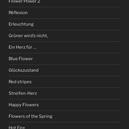
Flower Power 2
Réflexion
Erleuchtung
Grüner wird’s nicht,
Ein Herz für …
Blue Flower
Glückszustand
Red stripes
Streifen-Herz
Happy Flowers
Flowers of the Spring
Hot Fire