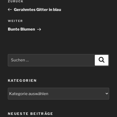
Vorheriger
ZURÜCK
Beitrag
Gerahmtes Gitter in blau
Nächster
WEITER
Beitrag
Bunte Blumen
Suchen
Suche
nach:
KATEGORIEN
Kategorien
NEUESTE BEITRÄGE