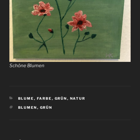
Schöne Blumen
KATEGORIEN
BLUME
,
FARBE
,
GRÜN
,
NATUR
SCHLAGWÖRTER
BLUMEN
,
GRÜN
Beitragsnavigation