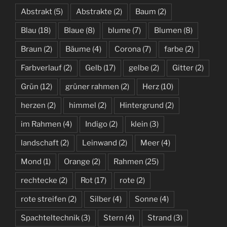
Abstrakt
(5)
Abstrakte
(2)
Baum
(2)
Blau
(18)
Blaue
(8)
blume
(7)
Blumen
(8)
Braun
(2)
Bäume
(4)
Corona
(7)
farbe
(2)
Farbverlauf
(2)
Gelb
(17)
gelbe
(2)
Gitter
(2)
Grün
(12)
grüner rahmen
(2)
Herz
(10)
herzen
(2)
himmel
(2)
Hintergrund
(2)
im Rahmen
(4)
Indigo
(2)
klein
(3)
landschaft
(2)
Leinwand
(2)
Meer
(4)
Mond
(1)
Orange
(2)
Rahmen
(25)
rechtecke
(2)
Rot
(17)
rote
(2)
rote streifen
(2)
Silber
(4)
Sonne
(4)
Spachteltechnik
(3)
Stern
(4)
Strand
(3)