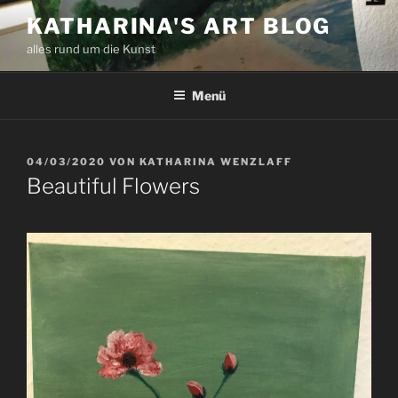
Zum
KATHARINA'S ART BLOG
Inhalt
alles rund um die Kunst
springen
Menü
VERÖFFENTLICHT
04/03/2020
VON
KATHARINA WENZLAFF
AM
Beautiful Flowers