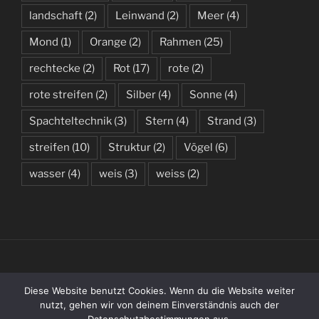
landschaft
(2)
Leinwand
(2)
Meer
(4)
Mond
(1)
Orange
(2)
Rahmen
(25)
rechtecke
(2)
Rot
(17)
rote
(2)
rote streifen
(2)
Silber
(4)
Sonne
(4)
Spachteltechnik
(3)
Stern
(4)
Strand
(3)
streifen
(10)
Struktur
(2)
Vögel
(6)
wasser
(4)
weis
(3)
weiss
(2)
(C) 2019 – 2026 BY KATHARINA WENZLAFF
Diese Website benutzt Cookies. Wenn du die Website weiter
nutzt, gehen wir von deinem Einverständnis auch der