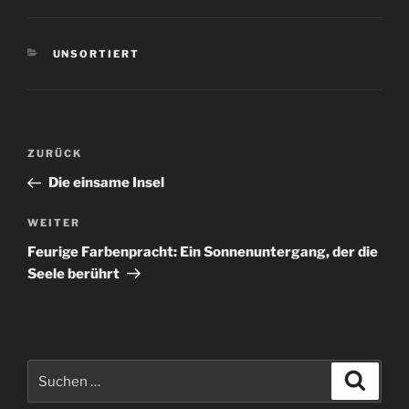
KATEGORIEN
UNSORTIERT
Beitragsnavigation
Vorheriger
ZURÜCK
Beitrag
Die einsame Insel
Nächster
WEITER
Beitrag
Feurige Farbenpracht: Ein Sonnenuntergang, der die
Seele berührt
Suchen
Suche
nach: