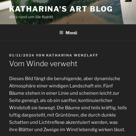
Zum
KATHARINA'S ART BLOG
Inhalt
alles rund um die Kunst
springen
Menü
VERÖFFENTLICHT
01/11/2024
VON
KATHARINA WENZLAFF
AM
Vom Winde verweht
Dieses Bild fängt die beruhigende, aber dynamische
Atmosphäre einer windigen Landschaft ein. Fünf
Bäume stehen in einer Linie und scheinen leicht zur
Seite geneigt, als ob ein sanfter, kontinuierlicher
Windstoß sie bewegt. Die Bäume sind teils kräftig, teils
luftig dargestellt, mit Grüntönen, die durch dunkle
Schatten und Lichtreflexe akzentuiert werden, was
ihre Blätter und Zweige im Wind lebendig wirken lässt.