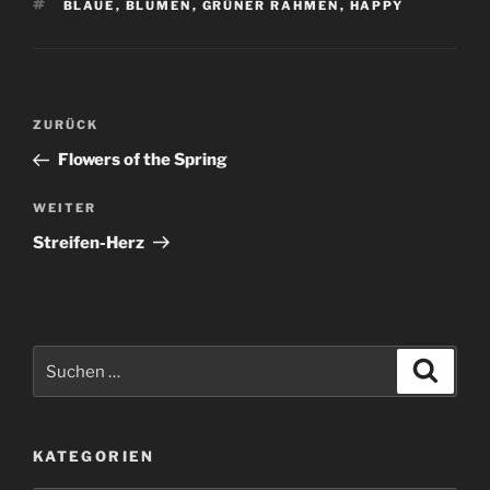
SCHLAGWÖRTER
BLAUE
,
BLUMEN
,
GRÜNER RAHMEN
,
HAPPY
Beitragsnavigation
Vorheriger
ZURÜCK
Beitrag
Flowers of the Spring
Nächster
WEITER
Beitrag
Streifen-Herz
Suchen
Suche
nach:
KATEGORIEN