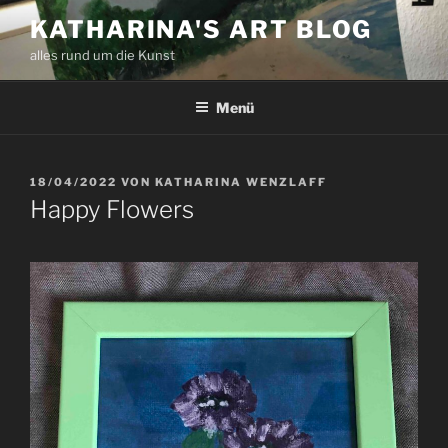
Zum
KATHARINA'S ART BLOG
Inhalt
alles rund um die Kunst
springen
Menü
VERÖFFENTLICHT
18/04/2022
VON
KATHARINA WENZLAFF
AM
Happy Flowers