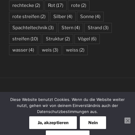
rechtecke
(2)
Rot
(17)
rote
(2)
rote streifen
(2)
Silber
(4)
Sonne
(4)
Spachteltechnik
(3)
Stern
(4)
Strand
(3)
streifen
(10)
Struktur
(2)
Vögel
(6)
wasser
(4)
weis
(3)
weiss
(2)
(C) 2019 – 2026 BY KATHARINA WENZLAFF
Diese Website benutzt Cookies. Wenn du die Website weiter
nutzt, gehen wir von deinem Einverständnis auch der
Datenschutzbestimmungen aus.
Entries
RSS
Ja, akzeptieren
Nein