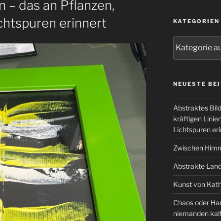
n – das an Pflanzen,
htspuren erinnert
KATEGORIEN
Kategorien
NEUESTE BE
Abstraktes Bil
kräftigen Lini
Lichtspuren eri
Zwischen Himm
Abstrakte Lan
Kunst von Kath
Chaos oder Har
niemanden kal