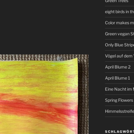
Green Trees
eight birds in t
Color makes me
Green vegan St
Only Blue Strip
Vögel auf dem
April Blume 2
April Blume 1
Eine Nacht im
Spring Flowers
Himmelsstreif
SCHLAGWÖR