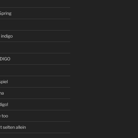
Spring
 indigo
NDIGO
piel
na
igo!
e too
selten allein