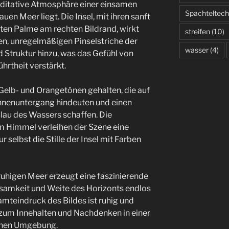
meditative Atmosphäre einer einsamen
Spachteltech
lauen Meer liegt. Die Insel, mit ihren sanft
ten Palme am rechten Bildrand, wirkt
streifen
(10)
uen, unregelmäßigen Pinselstriche der
wasser
(4)
d Struktur hinzu, was das Gefühl von
hrtheit verstärkt.
Gelb- und Orangetönen gehalten, die auf
nenuntergang hindeuten und einen
au des Wassers schaffen. Die
 Himmel verleihen der Szene eine
r selbst die Stille der Insel mit Farben
ruhigen Meer erzeugt eine faszinierende
nsamkeit und Weite des Horizonts endlos
mteindruck des Bildes ist ruhig und
 zum Innehalten und Nachdenken in einer
enen Umgebung.