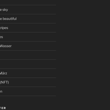
he sky
 beautiful
ripes
es
 Wasser
 März
 (NFT)
en
TER