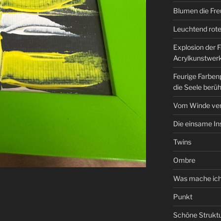
Blumen die Fre
Leuchtend rote
Explosion der F
Acrylkunstwerk
Feurige Farben
die Seele berüh
Vom Winde ve
Die einsame In
Twins
Ombre
Was mache ich
Punkt
Schöne Struktu