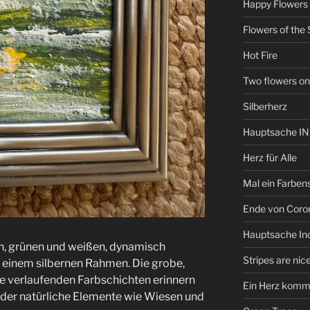
Happy Flowers
Flowers of the 
Hot Fire
Two flowers on
Silberherz
Hauptsache I
Herz für Alle
Mal ein Farbens
Ende von Coro
Hauptsache Ind
en, grünen und weißen, dynamisch
Stripes are nic
n einem silbernen Rahmen. Die grobe,
ie verlaufenden Farbschichten erinnern
Ein Herz kommt 
oder natürliche Elemente wie Wiesen und