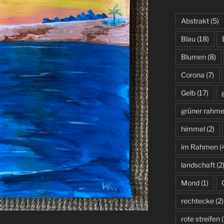
Abstrakt
(5)
Blau
(18)
Blumen
(8)
Corona
(7)
Gelb
(17)
grüner rahm
himmel
(2)
im Rahmen
(
landschaft
(2
Mond
(1)
rechtecke
(2)
rote streifen
(