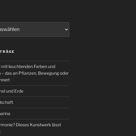
ITRÄGE
d mit leuchtenden Farben und
en – das an Pflanzen, Bewegung oder
nnert
el und Erde
dschaft
arina
monie? Dieses Kunstwerk lässt
t