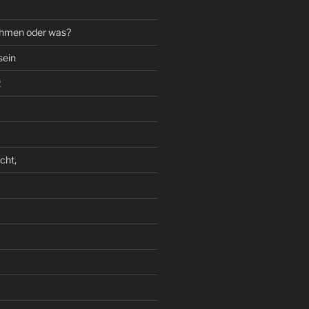
ahmen oder was?
sein
2
cht,