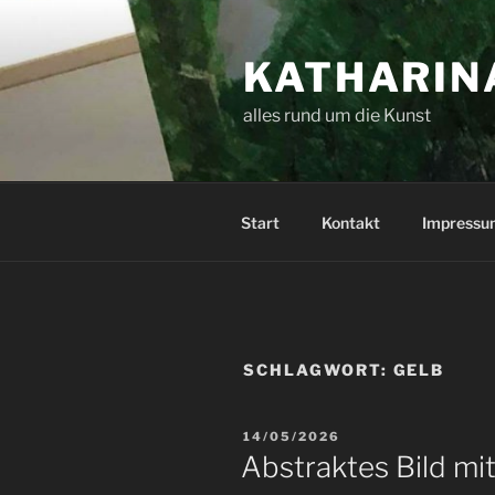
Zum
Inhalt
KATHARINA
springen
alles rund um die Kunst
Start
Kontakt
Impressu
SCHLAGWORT:
GELB
VERÖFFENTLICHT
14/05/2026
AM
Abstraktes Bild mi