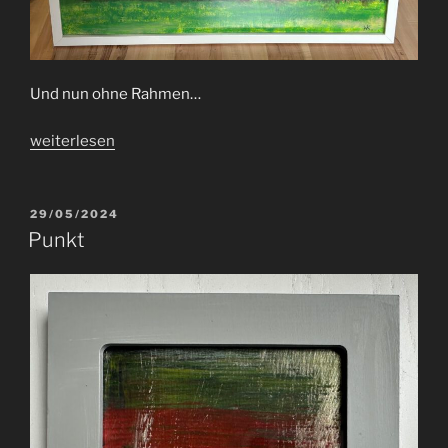
Und nun ohne Rahmen…
„Ombre“
weiterlesen
VERÖFFENTLICHT
29/05/2024
AM
Punkt