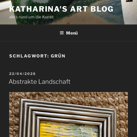
Zum
KATHARINA'S ART BLOG
Inhalt
alles rund um die Kunst
springen
Menü
SCHLAGWORT:
GRÜN
VERÖFFENTLICHT
22/04/2026
AM
Abstrakte Landschaft