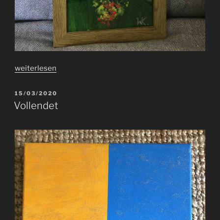
„Grüne
weiterlesen
Spuren“
VERÖFFENTLICHT
15/03/2020
AM
Vollendet