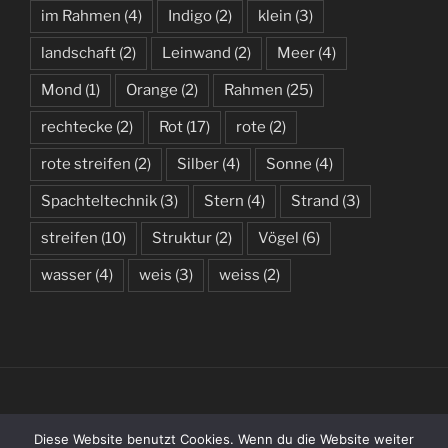
im Rahmen
(4)
Indigo
(2)
klein
(3)
landschaft
(2)
Leinwand
(2)
Meer
(4)
Mond
(1)
Orange
(2)
Rahmen
(25)
rechtecke
(2)
Rot
(17)
rote
(2)
rote streifen
(2)
Silber
(4)
Sonne
(4)
Spachteltechnik
(3)
Stern
(4)
Strand
(3)
streifen
(10)
Struktur
(2)
Vögel
(6)
wasser
(4)
weis
(3)
weiss
(2)
(C) 2019 – 2026 BY KATHARINA WENZLAFF
Diese Website benutzt Cookies. Wenn du die Website weiter