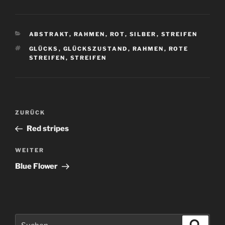
KATEGORIEN
ABSTRAKT
,
RAHMEN
,
ROT
,
SILBER
,
STREIFEN
SCHLAGWÖRTER
GLÜCKS
,
GLÜCKSZUSTAND
,
RAHMEN
,
ROTE
STREIFEN
,
STREIFEN
Beitragsnavigation
Vorheriger
ZURÜCK
Beitrag
Red stripes
Nächster
WEITER
Beitrag
Blue Flower
Suchen
Suche