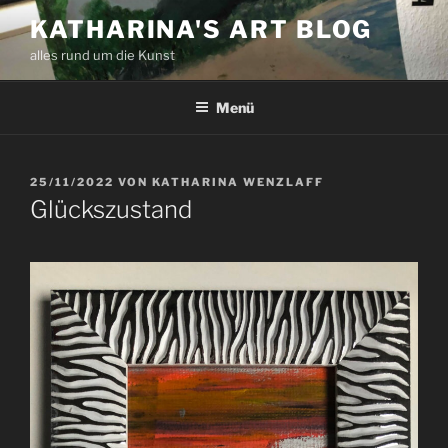
Zum
KATHARINA'S ART BLOG
Inhalt
alles rund um die Kunst
springen
Menü
VERÖFFENTLICHT
25/11/2022
VON
KATHARINA WENZLAFF
AM
Glückszustand