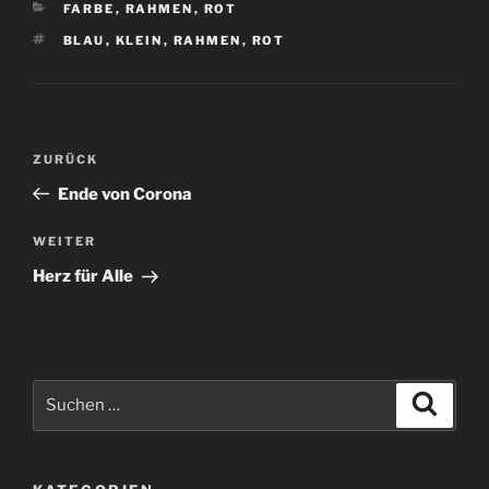
KATEGORIEN
FARBE
,
RAHMEN
,
ROT
SCHLAGWÖRTER
BLAU
,
KLEIN
,
RAHMEN
,
ROT
Beitragsnavigation
Vorheriger
ZURÜCK
Beitrag
Ende von Corona
Nächster
WEITER
Beitrag
Herz für Alle
Suchen
Suche
nach: