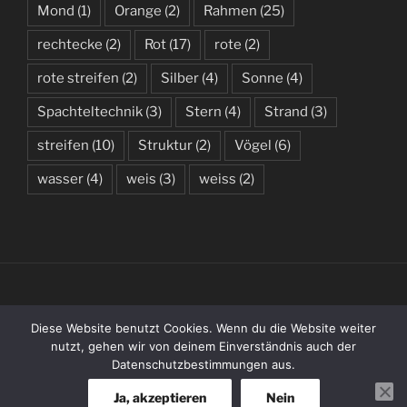
Mond
(1)
Orange
(2)
Rahmen
(25)
rechtecke
(2)
Rot
(17)
rote
(2)
rote streifen
(2)
Silber
(4)
Sonne
(4)
Spachteltechnik
(3)
Stern
(4)
Strand
(3)
streifen
(10)
Struktur
(2)
Vögel
(6)
wasser
(4)
weis
(3)
weiss
(2)
(C) 2019 – 2026 BY KATHARINA WENZLAFF
Diese Website benutzt Cookies. Wenn du die Website weiter
nutzt, gehen wir von deinem Einverständnis auch der
Datenschutzbestimmungen aus.
Entries
RSS
Ja, akzeptieren
Nein