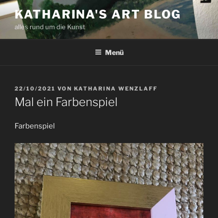
Zum
KATHARINA'S ART BLOG
Inhalt
alles rund um die Kunst
springen
Menü
VERÖFFENTLICHT
22/10/2021
VON
KATHARINA WENZLAFF
AM
Mal ein Farbenspiel
Farbenspiel