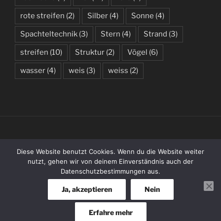
rote streifen
(2)
Silber
(4)
Sonne
(4)
Spachteltechnik
(3)
Stern
(4)
Strand
(3)
streifen
(10)
Struktur
(2)
Vögel
(6)
wasser
(4)
weis
(3)
weiss
(2)
(C) 2019 – 2026 BY KATHARINA WENZLAFF
Diese Website benutzt Cookies. Wenn du die Website weiter
nutzt, gehen wir von deinem Einverständnis auch der
Datenschutzbestimmungen aus.
Entries
RSS
Ja, akzeptieren
Nein
Erfahre mehr