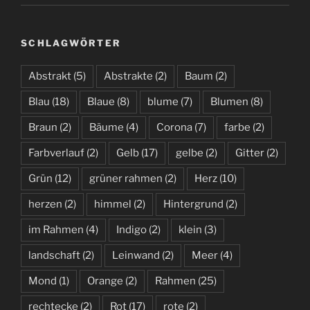
SCHLAGWÖRTER
Abstrakt
(5)
Abstrakte
(2)
Baum
(2)
Blau
(18)
Blaue
(8)
blume
(7)
Blumen
(8)
Braun
(2)
Bäume
(4)
Corona
(7)
farbe
(2)
Farbverlauf
(2)
Gelb
(17)
gelbe
(2)
Gitter
(2)
Grün
(12)
grüner rahmen
(2)
Herz
(10)
herzen
(2)
himmel
(2)
Hintergrund
(2)
im Rahmen
(4)
Indigo
(2)
klein
(3)
landschaft
(2)
Leinwand
(2)
Meer
(4)
Mond
(1)
Orange
(2)
Rahmen
(25)
rechtecke
(2)
Rot
(17)
rote
(2)