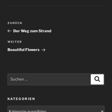
Beitragsnavigation
Vorheriger
ZURÜCK
Beitrag
Der Weg zum Strand
Nächster
WEITER
Beitrag
Beautiful Flowers
Suchen
Suche
nach:
KATEGORIEN
Kategorien