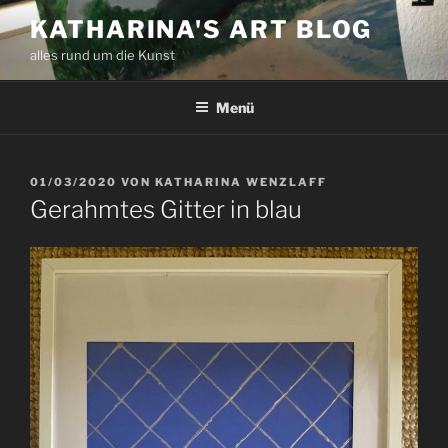
Zum
KATHARINA'S ART BLOG
Inhalt
alles rund um die Kunst
springen
Menü
VERÖFFENTLICHT
01/03/2020
VON
KATHARINA WENZLAFF
AM
Gerahmtes Gitter in blau