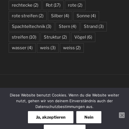
rechtecke
(2)
Rot
(17)
rote
(2)
rote streifen
(2)
Silber
(4)
Sonne
(4)
Spachteltechnik
(3)
Stern
(4)
Strand
(3)
streifen
(10)
Struktur
(2)
Vögel
(6)
wasser
(4)
weis
(3)
weiss
(2)
(C) 2019 – 2026 BY KATHARINA WENZLAFF
Diese Website benutzt Cookies. Wenn du die Website weiter
nutzt, gehen wir von deinem Einverständnis auch der
Datenschutzbestimmungen aus.
Entries
RSS
Ja, akzeptieren
Nein