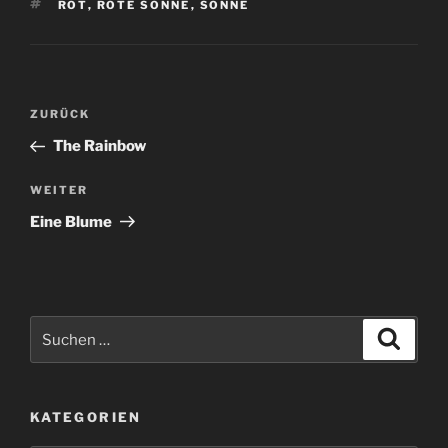
SCHLAGWÖRTER
ROT
,
ROTE SONNE
,
SONNE
Beitragsnavigation
Vorheriger
ZURÜCK
Beitrag
The Rainbow
Nächster
WEITER
Beitrag
Eine Blume
Suchen
Suche
nach:
KATEGORIEN