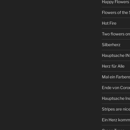
Happy Flowers
Flowers of the 
Hot Fire
Two flowers on
Silberherz
Hauptsache I
Herz für Alle
Mal ein Farbens
Ende von Coro
Hauptsache Ind
Stripes are nic
Ein Herz kommt 