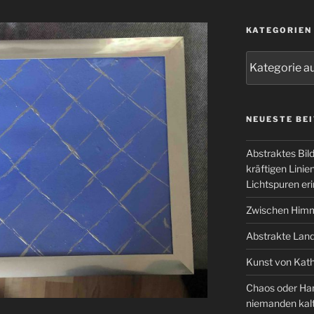
KATEGORIEN
Kategorien
NEUESTE BE
Abstraktes Bil
kräftigen Lini
Lichtspuren eri
Zwischen Himm
Abstrakte Lan
Kunst von Kath
Chaos oder Har
niemanden kal