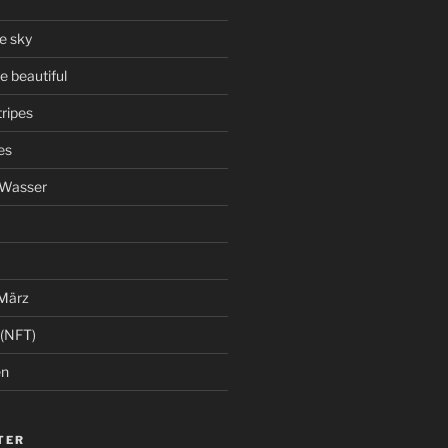
he sky
 beautiful
ripes
es
 Wasser
 März
 (NFT)
en
TER