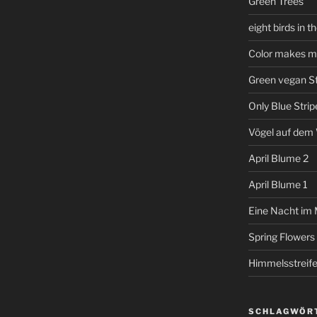
Green Trees
eight birds in t
Color makes me
Green vegan St
Only Blue Strip
Vögel auf dem
April Blume 2
April Blume 1
Eine Nacht im
Spring Flowers
Himmelsstreif
SCHLAGWÖR