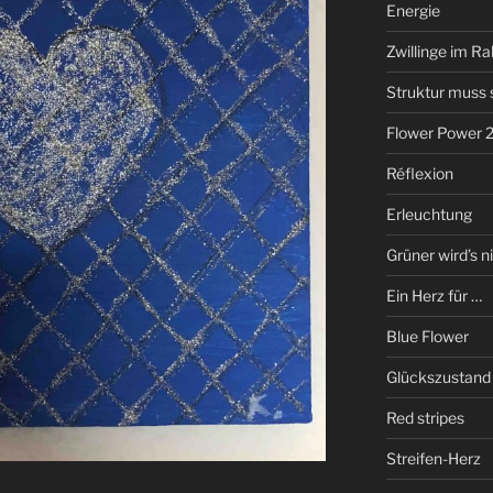
Energie
Zwillinge im R
Struktur muss 
Flower Power 
Réflexion
Erleuchtung
Grüner wird’s ni
Ein Herz für …
Blue Flower
Glückszustand
Red stripes
Streifen-Herz