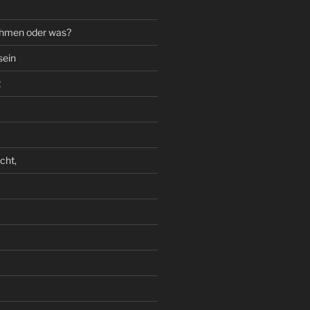
ahmen oder was?
sein
2
cht,