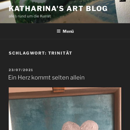
Zum
KATHARINA'S ART BLOG
Inhalt
alles rund um die Kunst
springen
Menü
SCHLAGWORT:
TRINITÄT
VERÖFFENTLICHT
23/07/2021
AM
Ein Herz kommt selten allein