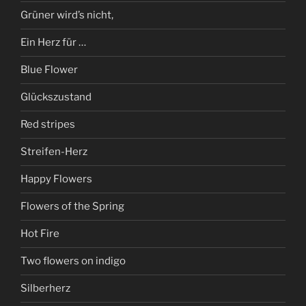
Grüner wird’s nicht,
Ein Herz für …
Blue Flower
Glückszustand
Red stripes
Streifen-Herz
Happy Flowers
Flowers of the Spring
Hot Fire
Two flowers on indigo
Silberherz