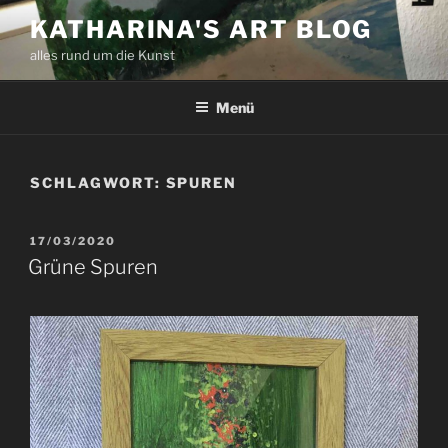
Zum
KATHARINA'S ART BLOG
Inhalt
alles rund um die Kunst
springen
Menü
SCHLAGWORT:
SPUREN
VERÖFFENTLICHT
17/03/2020
AM
Grüne Spuren