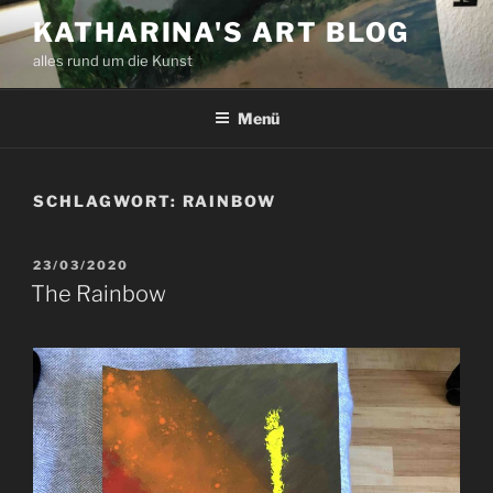
Zum
KATHARINA'S ART BLOG
Inhalt
alles rund um die Kunst
springen
Menü
SCHLAGWORT:
RAINBOW
VERÖFFENTLICHT
23/03/2020
AM
The Rainbow