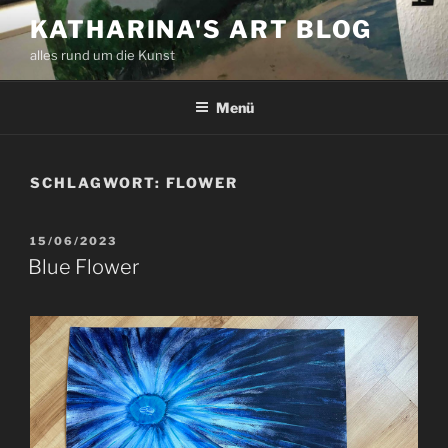
Zum
KATHARINA'S ART BLOG
Inhalt
alles rund um die Kunst
springen
Menü
SCHLAGWORT:
FLOWER
VERÖFFENTLICHT
15/06/2023
AM
Blue Flower