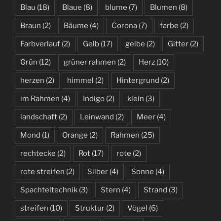
Blau
(18)
Blaue
(8)
blume
(7)
Blumen
(8)
Braun
(2)
Bäume
(4)
Corona
(7)
farbe
(2)
Farbverlauf
(2)
Gelb
(17)
gelbe
(2)
Gitter
(2)
Grün
(12)
grüner rahmen
(2)
Herz
(10)
herzen
(2)
himmel
(2)
Hintergrund
(2)
im Rahmen
(4)
Indigo
(2)
klein
(3)
landschaft
(2)
Leinwand
(2)
Meer
(4)
Mond
(1)
Orange
(2)
Rahmen
(25)
rechtecke
(2)
Rot
(17)
rote
(2)
rote streifen
(2)
Silber
(4)
Sonne
(4)
Spachteltechnik
(3)
Stern
(4)
Strand
(3)
streifen
(10)
Struktur
(2)
Vögel
(6)