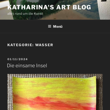
Zum
KATHARINA'S ART BLOG
Inhalt
alles rund um die Kunst
springen
Menü
KATEGORIE:
WASSER
VERÖFFENTLICHT
01/11/2024
AM
Die einsame Insel