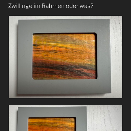
AM
der
Zwillinge im Rahmen oder was?
die
Seele
berührt“