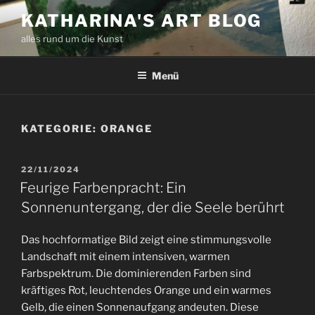
Zum
KATHARINA'S ART BLOG
Inhalt
alles rund um die Kunst
springen
Menü
KATEGORIE:
ORANGE
VERÖFFENTLICHT
22/11/2024
AM
Feurige Farbenpracht: Ein
Sonnenuntergang, der die Seele berührt
Das hochformatige Bild zeigt eine stimmungsvolle
Landschaft mit einem intensiven, warmen
Farbspektrum. Die dominierenden Farben sind
kräftiges Rot, leuchtendes Orange und ein warmes
Gelb, die einen Sonnenaufgang andeuten. Diese