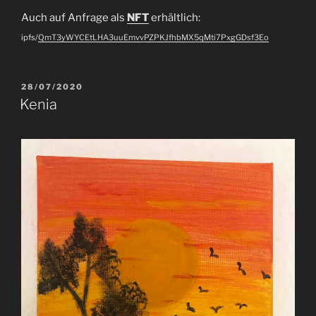
Auch auf Anfrage als
NFT
erhältlich:
ipfs/
QmT3yWYCEtLHA3uuEmvvPZPKJfhbMX5qMti7PxgGDsf3Eo
VERÖFFENTLICHT
28/07/2020
AM
Kenia