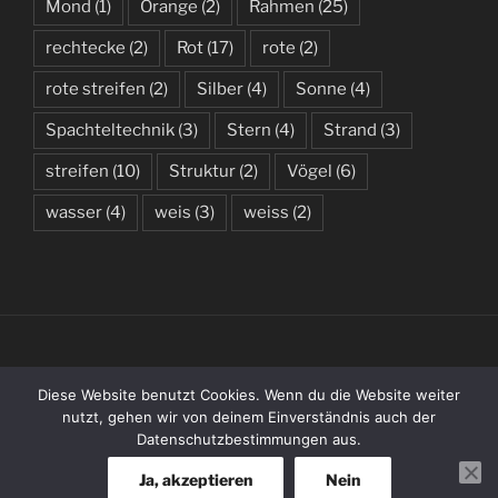
Mond
(1)
Orange
(2)
Rahmen
(25)
rechtecke
(2)
Rot
(17)
rote
(2)
rote streifen
(2)
Silber
(4)
Sonne
(4)
Spachteltechnik
(3)
Stern
(4)
Strand
(3)
streifen
(10)
Struktur
(2)
Vögel
(6)
wasser
(4)
weis
(3)
weiss
(2)
(C) 2019 – 2026 BY KATHARINA WENZLAFF
Diese Website benutzt Cookies. Wenn du die Website weiter
nutzt, gehen wir von deinem Einverständnis auch der
Datenschutzbestimmungen aus.
Entries
RSS
Ja, akzeptieren
Nein