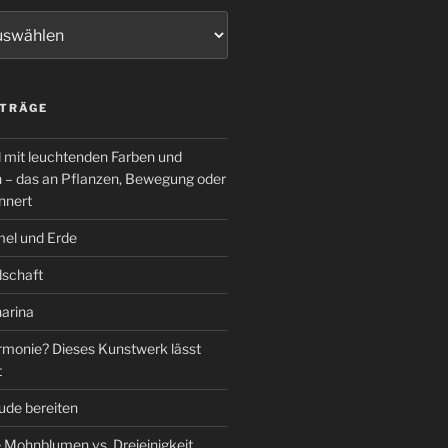
ITRÄGE
d mit leuchtenden Farben und
en – das an Pflanzen, Bewegung oder
nnert
el und Erde
dschaft
arina
monie? Dieses Kunstwerk lässt
t
ude bereiten
 Mohnblumen vs. Dreieinigkeit