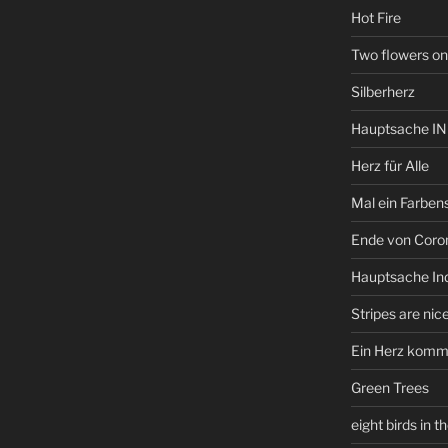
Hot Fire
Two flowers on
Silberherz
Hauptsache I
Herz für Alle
Mal ein Farbens
Ende von Coro
Hauptsache Ind
Stripes are nic
Ein Herz kommt 
Green Trees
eight birds in t