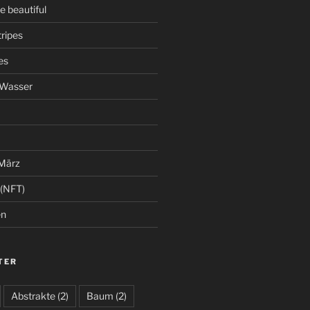
 beautiful
ripes
es
 Wasser
 März
 (NFT)
en
TER
Abstrakte
(2)
Baum
(2)