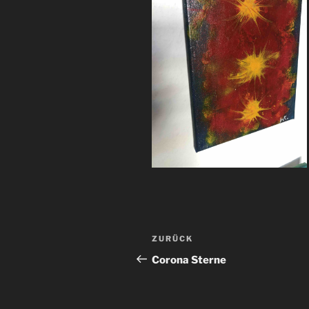
Beitragsnavigation
Vorheriger
ZURÜCK
Beitrag
Corona Sterne