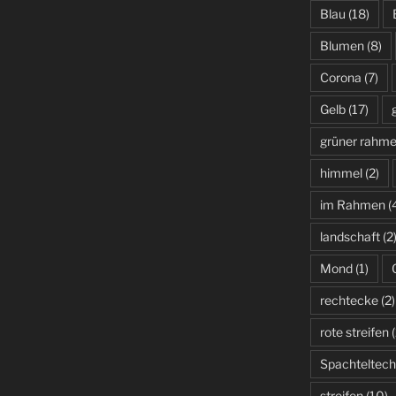
Blau
(18)
Blumen
(8)
Corona
(7)
Gelb
(17)
grüner rahm
himmel
(2)
im Rahmen
(
landschaft
(2
Mond
(1)
rechtecke
(2)
rote streifen
(
Spachteltech
streifen
(10)