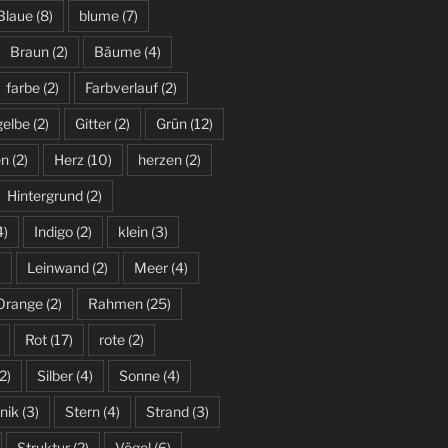
Blaue
(8)
blume
(7)
Braun
(2)
Bäume
(4)
farbe
(2)
Farbverlauf
(2)
gelbe
(2)
Gitter
(2)
Grün
(12)
en
(2)
Herz
(10)
herzen
(2)
Hintergrund
(2)
4)
Indigo
(2)
klein
(3)
)
Leinwand
(2)
Meer
(4)
Orange
(2)
Rahmen
(25)
Rot
(17)
rote
(2)
2)
Silber
(4)
Sonne
(4)
nik
(3)
Stern
(4)
Strand
(3)
Struktur
(2)
Vögel
(6)