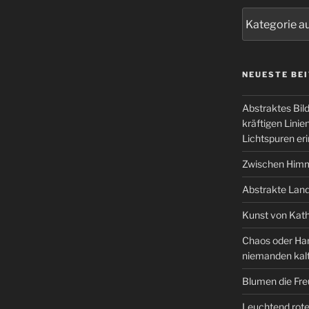
Kategorien
NEUESTE BE
Abstraktes Bil
kräftigen Lini
Lichtspuren eri
Zwischen Himm
Abstrakte Lan
Kunst von Kath
Chaos oder Har
niemanden kal
Blumen die Fre
Leuchtend rote