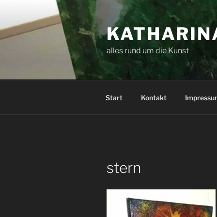
Zum
Inhalt
KATHARINA
springen
alles rund um die Kunst
Start
Kontakt
Impressu
stern