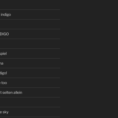
 indigo
NDIGO
piel
na
igo!
e too
selten allein
he sky