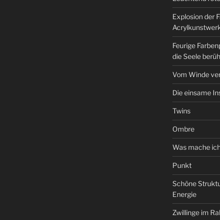
Explosion der F
Acrylkunstwerk
Feurige Farben
die Seele berüh
Vom Winde ve
Die einsame In
Twins
Ombre
Was mache ich
Punkt
Schöne Struktu
Energie
Zwillinge im R